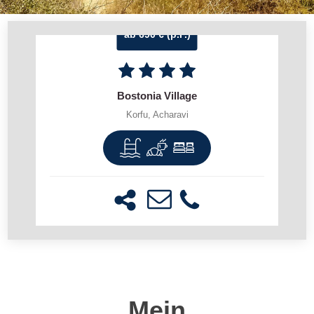
ab 690 € (p.P.)
Bostonia Village
Korfu, Acharavi
Mein